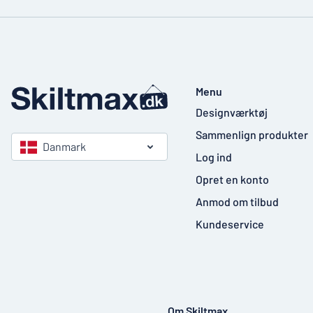
Menu
Designværktøj
Sammenlign produkter
Danmark
Log ind
Opret en konto
Anmod om tilbud
Kundeservice
Om Skiltmax