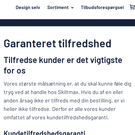
il hovedindhold
Design selv
Sortiment
Tilbudsforespørgsel
t designe et skilt
Materiale
Akrylskilte
Tilbage
Aluminiumski
Hus og hjem
til
Garanteret tilfredshed
menuen
Bannere
Navneskilte
Mest
Dobbeltsidede
Tilfredse kunder er det vigtigste
Mærkning
populære
Eco Board
for os
Materiale
Klistremærker
Hus
Folietekster
Vores største målsætning er, at du skal kunne føle dig
Branscher
og
Indgraverede 
hjem
tryg ved at handle hos Skiltmax. Hvis du af en eller
Arbejdsmiljø
Navneskilte
Klistermærke
anden årsag ikke er tilfreds med din bestilling, er vi
Trafik og køretøjer
heller ikke tilfredse. Derfor er alle vores kunder
Konturskåred
Mærkning
omfattet af vores kundetilfredshedsgaranti.
Barneskilte
Magnetskilte
Klistremærker
Kundetilfredshedsgaranti
Vis alle kategorier