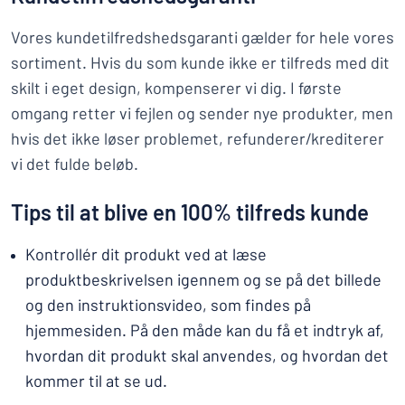
Vis alle kategorier
Vores kundetilfredshedsgaranti gælder for hele vores
Tilbudsforespørgsel
sortiment. Hvis du som kunde ikke er tilfreds med dit
skilt i eget design, kompenserer vi dig. I første
Log
an du ikke finde det, du leder efter?
Start med at designe et skilt
ind
omgang retter vi fejlen og sender nye produkter, men
hvis det ikke løser problemet, refunderer/krediterer
Kundeservice
vi det fulde beløb.
Privatkunde
/
Firma
Tips til at blive en 100% tilfreds kunde
Kontrollér dit produkt ved at læse
produktbeskrivelsen igennem og se på det billede
og den instruktionsvideo, som findes på
hjemmesiden. På den måde kan du få et indtryk af,
hvordan dit produkt skal anvendes, og hvordan det
kommer til at se ud.