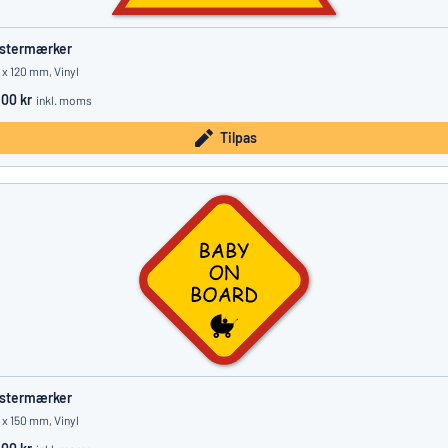
istermærker
 x 120 mm, Vinyl
.00 kr
inkl. moms
Tilpas
istermærker
 x 150 mm, Vinyl