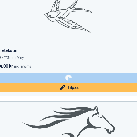
lietekster
 x 173 mm, Vinyl
4.00 kr
inkl. moms
Tilpas