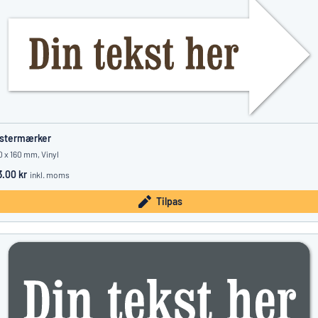
istermærker
 x 160 mm, Vinyl
3.00 kr
inkl. moms
Tilpas