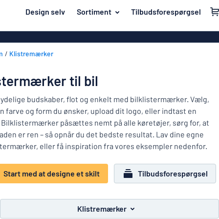
il hovedindhold
Design selv
Sortiment
Tilbudsforespørgsel
t designe et skilt
Materiale
Akrylskilte
Tilbage
m
Klistremærker
Aluminiumski
Hus og hjem
til
menuen
Bannere
Navneskilte
stermærker til bil
Mest
Dobbeltsidede
Mærkning
populære
tydelige budskaber, flot og enkelt med bilklistermærker. Vælg,
Eco Board
n farve og form du ønsker, upload dit logo, eller indtast en
Materiale
Klistremærker
 Bilklistermærker påsættes nemt på alle køretøjer, sørg for, at
Hus
Folietekster
aden er ren – så opnår du det bedste resultat. Lav dine egne
Branscher
og
Indgraverede 
stermærker, eller få inspiration fra vores eksempler nedenfor.
hjem
Arbejdsmiljø
Navneskilte
Klistermærke
Start med at designe et skilt
Tilbudsforespørgsel
Trafik og køretøjer
Konturskåred
Mærkning
Barneskilte
Magnetskilte
Klistremærker
Klistremærker
Vis alle kategorier