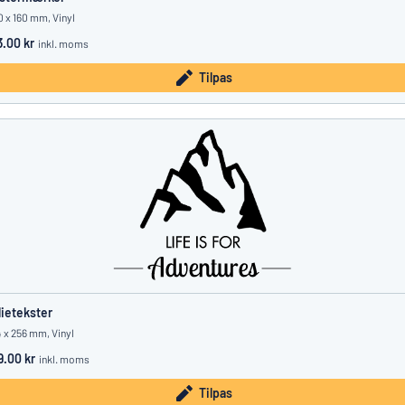
 x 160 mm, Vinyl
3.00 kr
inkl. moms
Tilpas
lietekster
 x 256 mm, Vinyl
9.00 kr
inkl. moms
Tilpas