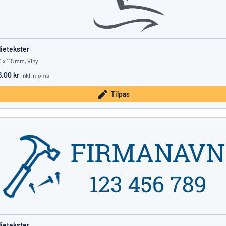
lietekster
 x 115 mm, Vinyl
6.00 kr
inkl. moms
Tilpas
lietekster