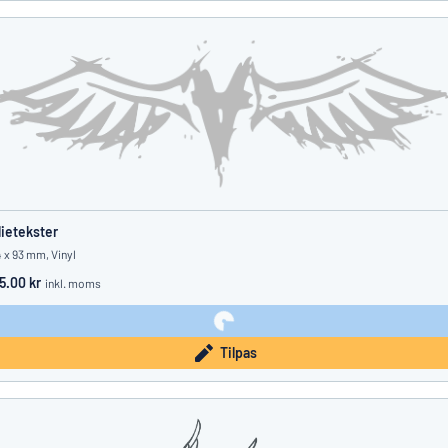
lietekster
 x 93 mm, Vinyl
5.00 kr
inkl. moms
Tilpas