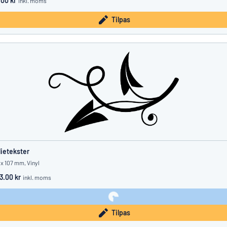
.00 kr
inkl. moms
Tilpas
lietekster
 x 107 mm, Vinyl
3.00 kr
inkl. moms
Tilpas