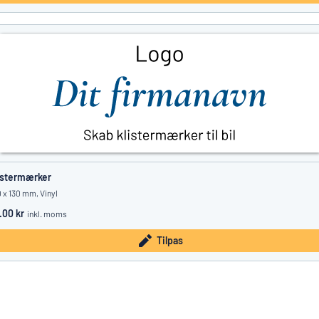
istermærker
 x 130 mm, Vinyl
.00 kr
inkl. moms
Tilpas