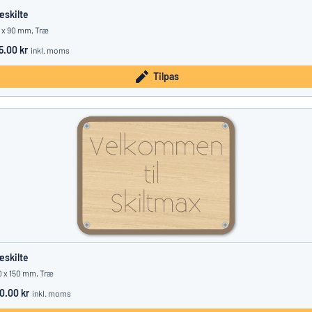
æskilte
 x 90 mm, Træ
5.00 kr
inkl. moms
Tilpas
æskilte
 x 150 mm, Træ
0.00 kr
inkl. moms