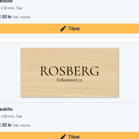
æskilte
 x 50 mm, Træ
2.00 kr
inkl. moms
Tilpas
æskilte
 x 50 mm, Træ
2.00 kr
inkl. moms
Tilpas