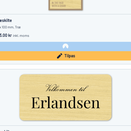
æskilte
x 100 mm, Træ
3.00 kr
inkl. moms
Tilpas