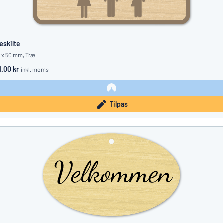
æskilte
 x 50 mm, Træ
1.00 kr
inkl. moms
Tilpas