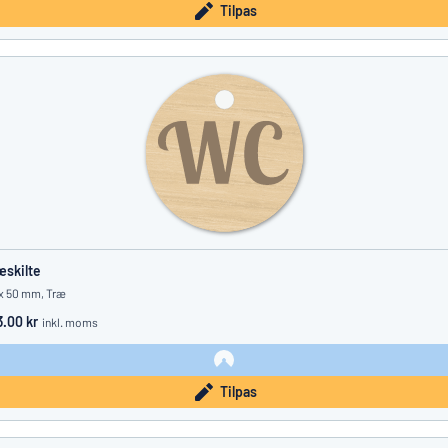
Tilpas
æskilte
x 50 mm, Træ
3.00 kr
inkl. moms
Tilpas