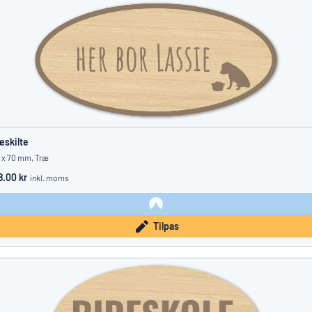
æskilte
 x 70 mm, Træ
8.00 kr
inkl. moms
Tilpas