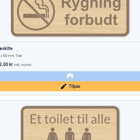
æskilte
 x 50 mm, Træ
2.00 kr
inkl. moms
Tilpas