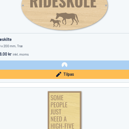
æskilte
 x 200 mm, Træ
8.00 kr
inkl. moms
Tilpas