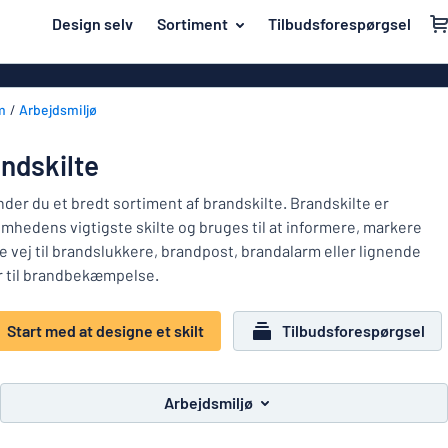
il hovedindhold
Design selv
Sortiment
Tilbudsforespørgsel
t designe et skilt
Materiale
Akrylskilte
Tilbage
m
Arbejdsmiljø
Aluminiumski
Hus og hjem
til
menuen
Bannere
Navneskilte
ndskilte
Mest
Dobbeltsidede
Mærkning
populære
nder du et bredt sortiment af brandskilte. Brandskilte er
Eco Board
omhedens vigtigste skilte og bruges til at informere, markere
Materiale
Klistremærker
e vej til brandslukkere, brandpost, brandalarm eller lignende
Hus
Folietekster
r til brandbekæmpelse.
Branscher
og
Indgraverede 
hjem
Arbejdsmiljø
Navneskilte
Klistermærke
Start med at designe et skilt
Tilbudsforespørgsel
Trafik og køretøjer
Konturskåred
Mærkning
Barneskilte
Magnetskilte
Arbejdsmiljø
Klistremærker
Vis alle kategorier