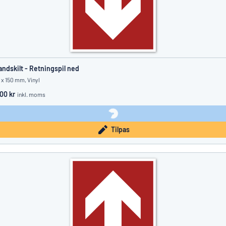
andskilt - Retningspil ned
 x 150 mm, Vinyl
.00 kr
inkl. moms
Tilpas