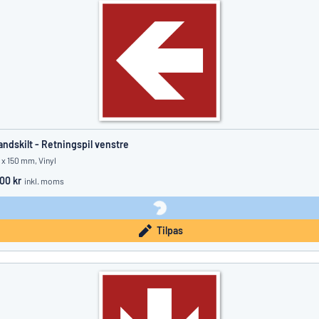
andskilt - Retningspil venstre
 x 150 mm, Vinyl
.00 kr
inkl. moms
Tilpas