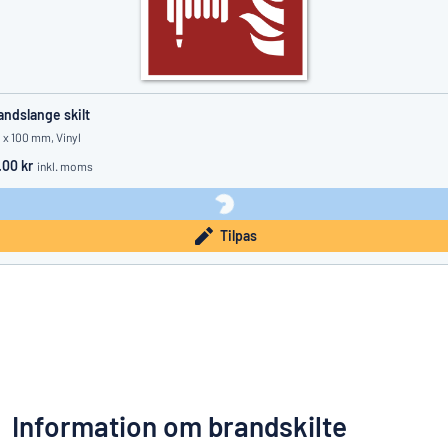
andslange skilt
 x 100 mm, Vinyl
.00 kr
inkl. moms
Tilpas
Information om brandskilte