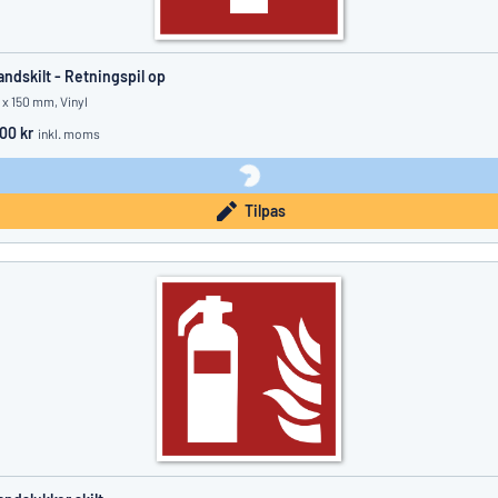
andskilt - Retningspil op
 x 150 mm, Vinyl
.00 kr
inkl. moms
Tilpas