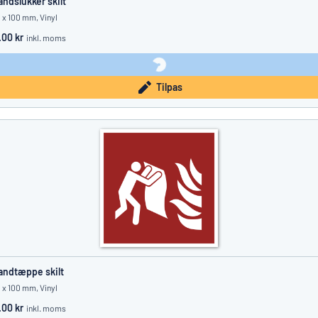
andslukker skilt
 x 100 mm, Vinyl
.00 kr
inkl. moms
Tilpas
andtæppe skilt
 x 100 mm, Vinyl
.00 kr
inkl. moms