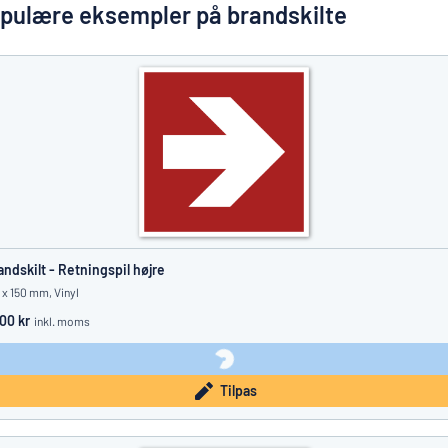
Vis alle kategorier
pulære eksempler på brandskilte
Tilbudsforespørgsel
Log
an du ikke finde det, du leder efter?
Start med at designe et skilt
ind
Kundeservice
Privatkunde
/
Firma
andskilt - Retningspil højre
 x 150 mm, Vinyl
.00 kr
inkl. moms
Tilpas