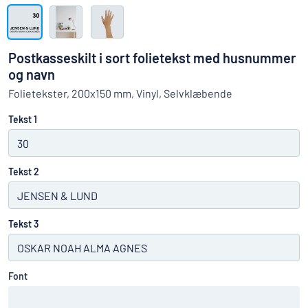
Vis alle kategorier
Tilbudsforespørgsel
Postkasseskilt i sort folietekst med husnummer
Log
og navn
an du ikke finde det, du leder efter?
Start med at designe et skilt
ind
Folietekster, 200x150 mm, Vinyl, Selvklæbende
Kundeservice
Tekst 1
Privatkunde
/
Firma
Tekst 2
Tekst 3
Font