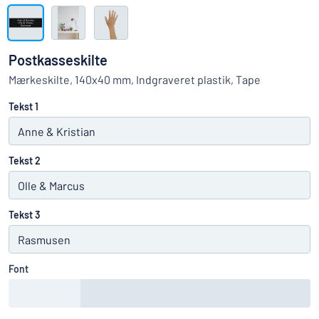
Vis alle kategorier
Tilbudsforespørgsel
Postkasseskilte
Log
Mærkeskilte, 140x40 mm, Indgraveret plastik, Tape
an du ikke finde det, du leder efter?
Start med at designe et skilt
ind
Tekst 1
Kundeservice
Privatkunde
/
Firma
Tekst 2
Tekst 3
Font