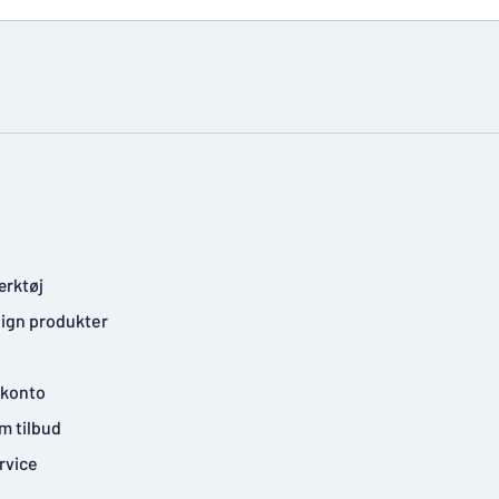
rktøj
ign produkter
 konto
 tilbud
rvice