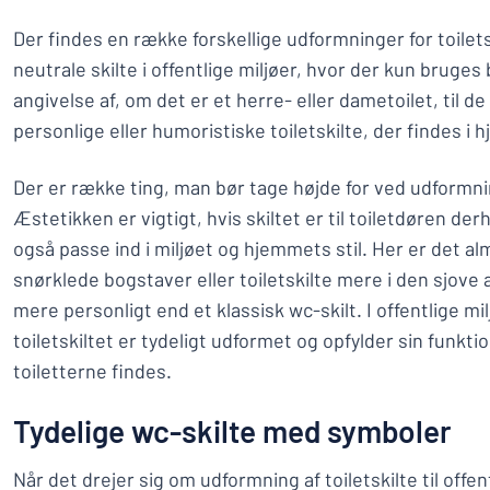
Der findes en række forskellige udformninger for toilets
neutrale skilte i offentlige miljøer, hvor der kun bruge
angivelse af, om det er et herre- eller dametoilet, til 
personlige eller humoristiske toiletskilte, der findes i
Der er række ting, man bør tage højde for ved udformning 
Æstetikken er vigtigt, hvis skiltet er til toiletdøren de
også passe ind i miljøet og hjemmets stil. Her er det al
snørklede bogstaver eller toiletskilte mere i den sjove
mere personligt end et klassisk wc-skilt. I offentlige mil
toiletskiltet er tydeligt udformet og opfylder sin funktio
toiletterne findes.
Tydelige wc-skilte med symboler
Når det drejer sig om udformning af toiletskilte til offent