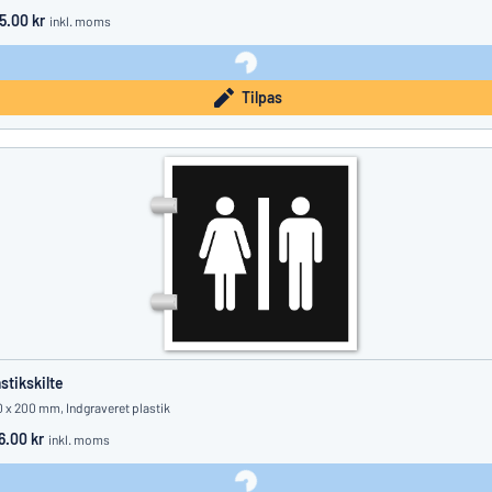
5.00 kr
inkl. moms
Tilpas
astikskilte
 x 200 mm, Indgraveret plastik
6.00 kr
inkl. moms