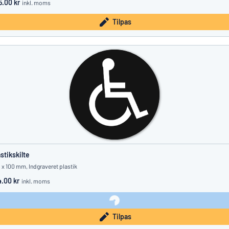
5.00 kr
inkl. moms
Tilpas
astikskilte
 x 100 mm, Indgraveret plastik
4.00 kr
inkl. moms
Tilpas