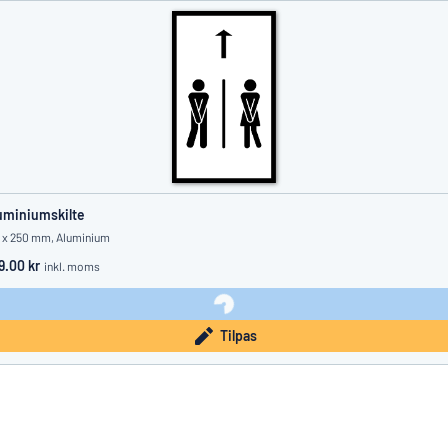
uminiumskilte
 x 250 mm, Aluminium
9.00 kr
inkl. moms
Tilpas