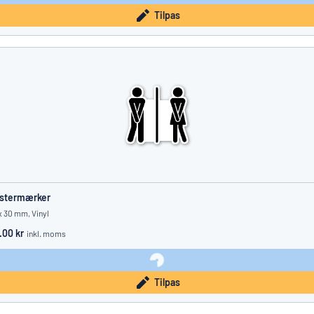
Tilpas
istermærker
x 30 mm, Vinyl
.00 kr
inkl. moms
Tilpas