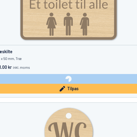
æskilte
 x 50 mm, Træ
1.00 kr
inkl. moms
Tilpas