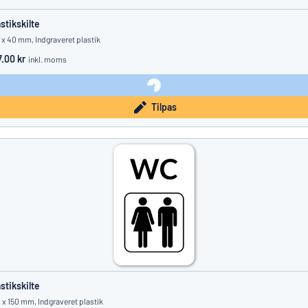
astikskilte
 x 40 mm, Indgraveret plastik
7.00 kr
inkl. moms
Tilpas
astikskilte
 x 150 mm, Indgraveret plastik