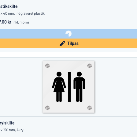
astikskilte
 x 40 mm, Indgraveret plastik
7.00 kr
inkl. moms
Tilpas
rylskilte
 x 150 mm, Akryl