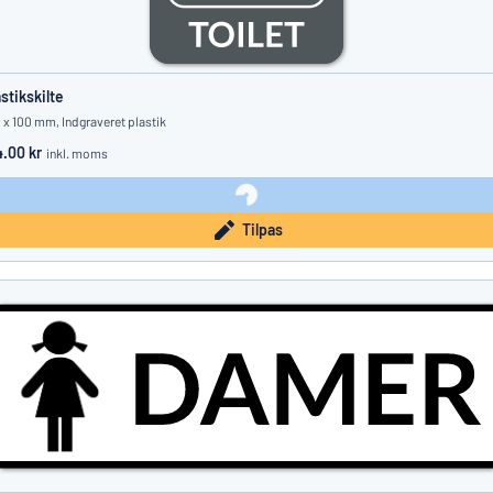
astikskilte
 x 100 mm, Indgraveret plastik
4.00 kr
inkl. moms
Tilpas