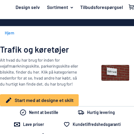
il hovedindhold
Design selv
Sortiment
Tilbudsforespørgsel
t designe et skilt
Materiale
Akrylskilte
Tilbage
Hjem
Aluminiumski
Hus og hjem
til
menuen
Bannere
Navneskilte
Trafik og køretøjer
Mest
Dobbeltsidede
Mærkning
Alt hvad du har brug for inden for
populære
Eco Board
vejafmærkningsskilte, parkeringsskilte eller
Materiale
Klistremærker
bilskilte, finder du her. Klik på kategorierne
Hus
Folietekster
nedenfor for at se, hvad andre har købt, så
Branscher
og
du hurtigt kan finde det, du har brug for!
Indgraverede 
hjem
Arbejdsmiljø
Navneskilte
Klistermærke
Start med at designe et skilt
Trafik og køretøjer
Konturskåred
Mærkning
Nemt at bestille
Hurtig levering
Barneskilte
Magnetskilte
Klistremærker
Lave priser
Kundetilfredshedsgaranti
Vis alle kategorier