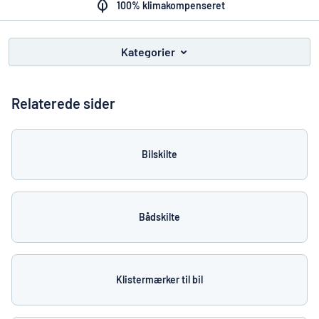
Vis alle kategorier
100% klimakompenseret
Tilbudsforespørgsel
Kategorier
Log
an du ikke finde det, du leder efter?
Start med at designe et skilt
ind
Relaterede sider
Kundeservice
Privatkunde
/
Firma
Bilskilte
Bådskilte
Klistermærker til bil