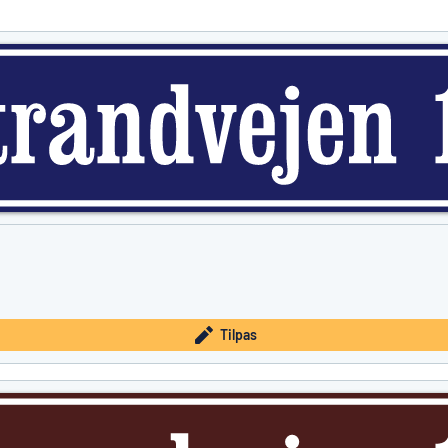
et, du leder efter?
Start med at designe et skilt
Tilpas