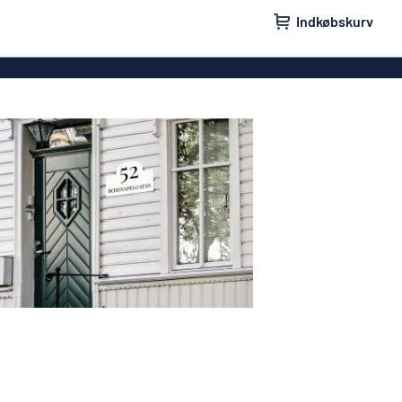
Indkøbskurv
ilte
Firmaskilte
ilte
Ingen reklamer tak-skilte
mærker
Mærkeskilte
kilte
Postkasseskilte