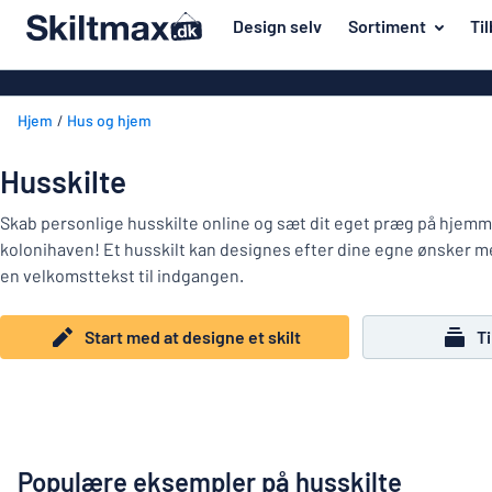
il hovedindhold
Design selv
Sortiment
Ti
t designe et skilt
Materiale
Akrylskilte
Tilbage
Hjem
Hus og hjem
Aluminiumski
Hus og hjem
til
menuen
Bannere
Navneskilte
Husskilte
Mest
Dobbeltsidede
Mærkning
populære
Skab personlige husskilte online og sæt dit eget præg på hjem
Eco Board
kolonihaven! Et husskilt kan designes efter dine egne ønsker 
Materiale
Klistremærker
en velkomsttekst til indgangen.
Hus
Folietekster
Branscher
og
Indgraverede 
hjem
Start med at designe et skilt
T
Arbejdsmiljø
Navneskilte
Klistermærke
Trafik og køretøjer
Konturskåred
Mærkning
Barneskilte
Magnetskilte
Klistremærker
Populære eksempler på husskilte
Vis alle kategorier