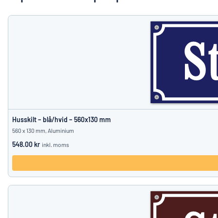
Vis alle kategorier
Tilbudsforespørgsel
Log
Kan du ikke finde d
ind
Kundeservice
Privatkunde
/
Firma
Husskilt – blå/hvid – 560x130 mm
560 x 130 mm, Aluminium
548.00 kr
inkl. moms