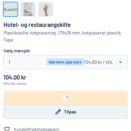
Vis alle kategorier
Tilbudsforespørgsel
Hotel- og restaurangskilte
Log
Plastikskilte indgravering, 175x35 mm, Indgraveret plastik,
an du ikke finde det, du leder efter?
Start med at designe et skilt
ind
Tape
Kundeservice
Vælg mængde
Privatkunde
/
Firma
1
104.00 kr
/ stk.
Køb mere, spar mere
104.00 kr
Pris
inkl. moms
Tilpas
Kundetilfredshedsgaranti